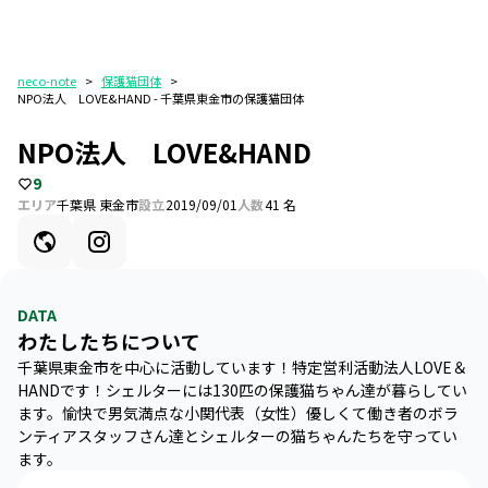
neco-note
>
保護猫団体
>
NPO法人 LOVE&HAND - 千葉県東金市の保護猫団体
NPO法人 LOVE&HAND
9
エリア
千葉県 東金市
設立
2019/09/01
人数
41 名
DATA
わたしたちについて
千葉県東金市を中心に活動しています！特定営利活動法人LOVE＆
HANDです！シェルターには130匹の保護猫ちゃん達が暮らしてい
ます。愉快で男気満点な小関代表（女性）優しくて働き者のボラ
ンティアスタッフさん達とシェルターの猫ちゃんたちを守ってい
ます。