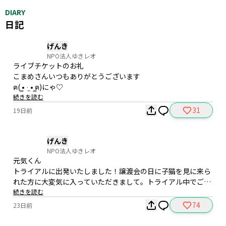
DIARY
日記
げんき
NPO法人ゆきレオ
ライブチケットのお礼

こまめさんいつもありがとうございます

ฅ( ̳• ·̫ • ̳ฅ)にゃ♡
続きを読む
31
19日前
げんき
NPO法人ゆきレオ
元気くん

トライアルに出発いたしました！譲渡会の日に子猫を見に来ら
れた方に大変気に入っていただきまして。トライアル中でござ
います。

続きを読む
既に完全にリラックスして過ごしているとお聞きしていますの
74
23日前
でご安心ください！