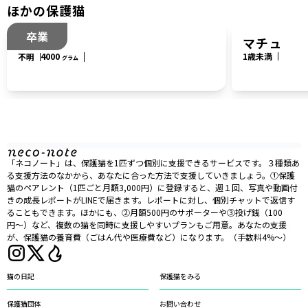
ほかの保護猫
卒業
なっつ
マチュ
4000
1歳未満
不明
グラム
「ネコノート」は、保護猫を1匹ずつ個別に支援できるサービスです。３種類あ
る支援方法のなかから、あなたに合った方法で支援していきましょう。①保護
猫のペアレント（1匹ごと月額3,000円）に登録すると、週１回、写真や動画付
きの成長レポートがLINEで届きます。レポートに対し、個別チャットで返信す
ることもできます。ほかにも、②月額500円のサポーターや③投げ銭（100
円〜）など、複数の猫を同時に支援しやすいプランもご用意。あなたの支援
が、保護猫の養育費（ごはん代や医療費など）になります。（手数料4%〜）
猫の日記
保護猫をみる
保護猫団体
お問い合わせ