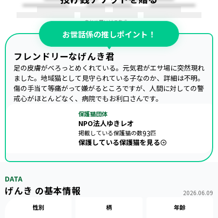
まとめ買いはこちら →
お世話係の推しポイント！
フレンドリーなげんき君
足の皮膚がべろっとめくれている。元気君がエサ場に突然現れ
ました。地域猫として見守られている子なのか、詳細は不明。
傷の手当て等痛がって嫌がるところですが、人間に対しての警
戒心がほとんどなく、病院でもお利口さんです。
保護猫団体
NPO法人ゆきレオ
掲載している保護猫の数
93
匹
保護している保護猫を見る
DATA
げんき の基本情報
2026.06.09
性別
柄
年齢