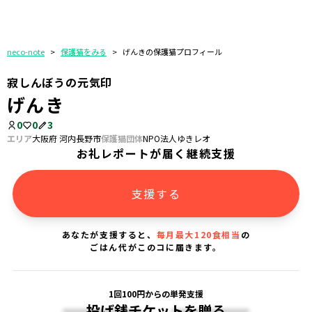
neco-note
>
保護猫をみる
>
げんきの保護猫プロフィール
寂しんぼうの元気印
げんき
0
0
3
エリア
大阪府 河内長野市
保護猫団体
NPO法人ゆきレオ
お礼レポートが届く継続支援
支援する
あなたが支援すると、
毎月最大120食相当
の
ごはん代がこのコに届きます。
1回100円からの単発支援
投げ銭チケットを贈る