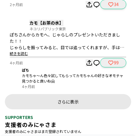
34
2ヶ月前
カモ【お茶の水】
ネコリパブリック東京
ぽちさんからカモへ、じゃらしのプレゼントいただきまし
た！！

じゃらしを振ってみると、目では追ってくれますが、手は出
さず…😓

続きを読む
どんなおもちゃが好きなのか、色々試してみたいと思いま
99
4ヶ月前
す！
ぽち
カモちゃ〜ん色々試してもらってカモちゃんの好きなオモチャ
見つかると良いね🤗
4ヶ月前
さらに表示
SUPPORTERS
支援者のみにゃさま
支援者のみにゃさまはまだ登録されていません