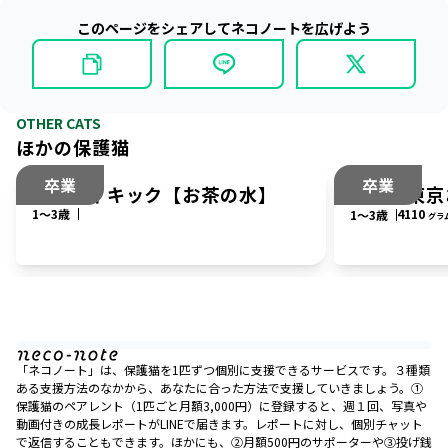
このページをシェアしてネコノートを広げよう
OTHER CATS
ほかの保護猫
卒業
卒業
マイティキック【お茶の水】
ピー【東京
1〜3歳
4110
1〜3歳
グラ
「ネコノート」は、保護猫を1匹ずつ個別に支援できるサービスです。３種類
ある支援方法のなかから、あなたに合った方法で支援していきましょう。①
保護猫のペアレント（1匹ごと月額3,000円）に登録すると、週１回、写真や
動画付きの成長レポートがLINEで届きます。レポートに対し、個別チャット
で返信することもできます。ほかにも、②月額500円のサポーターや③投げ銭