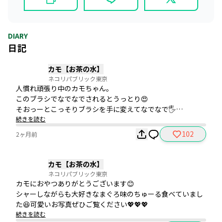
DIARY
日記
カモ【お茶の水】
ネコリパブリック東京
人慣れ頑張り中のカモちゃん。

このブラシでなでなでされるとうっとり😍

そおっーとこっそりブラシを手に変えてなでなで🖐️

カモちゃんの毛並み、柔らかくでツヤツヤです💖

続きを読む
撫で終わった後「ブラシで撫でたんだよね？手で撫でてない
102
2ヶ月前
よね？」とちょっと疑り深いカモちゃんです😅
カモ【お茶の水】
ネコリパブリック東京
カモにおやつありがとうございます😊

シャーしながらも大好きなまぐろ味のちゅーる食べていまし
た😆可愛いお写真ぜひご覧ください💖💖💖
続きを読む