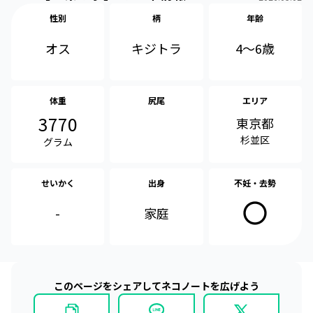
性別
柄
年齢
オス
4〜6歳
キジトラ
体重
尻尾
エリア
3770
東京都
杉並区
グラム
せいかく
出身
不妊・去勢
-
家庭
このページをシェアしてネコノートを広げよう