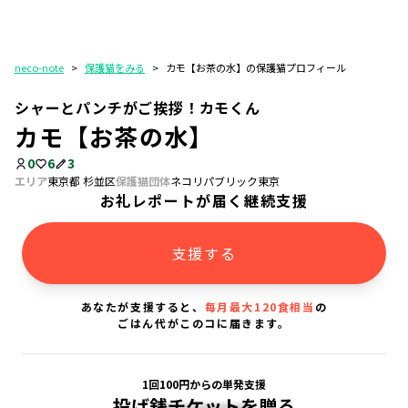
neco-note
>
保護猫をみる
>
カモ【お茶の水】の保護猫プロフィール
シャーとパンチがご挨拶！カモくん
カモ【お茶の水】
0
6
3
エリア
東京都 杉並区
保護猫団体
ネコリパブリック東京
お礼レポートが届く継続支援
支援する
あなたが支援すると、
毎月最大120食相当
の
ごはん代がこのコに届きます。
1回100円からの単発支援
投げ銭チケットを贈る