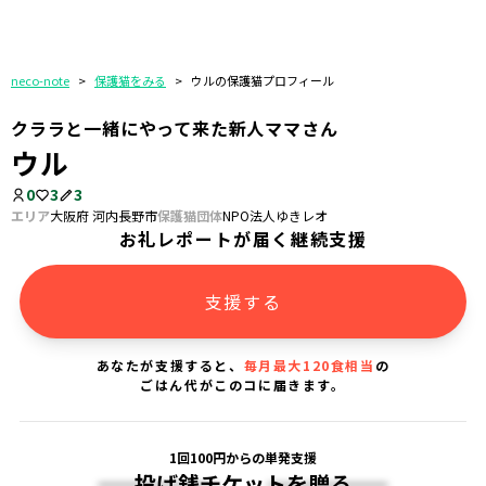
neco-note
>
保護猫をみる
>
ウルの保護猫プロフィール
クララと一緒にやって来た新人ママさん
ウル
0
3
3
エリア
大阪府 河内長野市
保護猫団体
NPO法人ゆきレオ
お礼レポートが届く継続支援
支援する
あなたが支援すると、
毎月最大120食相当
の
ごはん代がこのコに届きます。
1回100円からの単発支援
投げ銭チケットを贈る