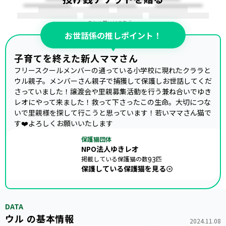
まとめ買いはこちら →
お世話係の推しポイント！
子育てを終えた新人ママさん
フリースクールメンバーの通っている小学校に現れたクララと
ウル親子。メンバーさん親子で捕獲して保護しお世話してくだ
さっていました！譲渡会や里親募集活動を行う兼ね合いでゆき
レオにやって来ました！救って下さったこの生命。大切につな
いで里親様を探して行こうと思っています！若いママさん猫で
す❤️よろしくお願いいたします
保護猫団体
NPO法人ゆきレオ
掲載している保護猫の数
93
匹
保護している保護猫を見る
DATA
ウル の基本情報
2024.11.08