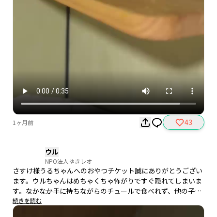
43
1ヶ月前
ウル
NPO法人ゆきレオ
さすけ様うるちゃんへのおやつチケット誠にありがとうござい
ます。ウルちゃんはめちゃくちゃ怖がりですぐ隠れてしまいま
す。なかなか手に持ちながらのチュールで食べれず、他の子に
とられてしまいます。猛者達に囲まれながら今日も食べており
続きを読む
ました😊
