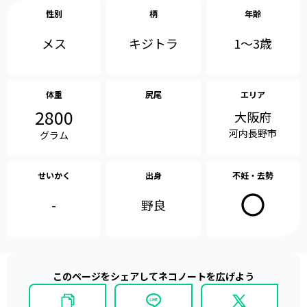
性別
柄
年齢
メス
1〜3歳
キジトラ
体重
尻尾
エリア
2800
大阪府
河内長野市
グラム
せいかく
出身
不妊・去勢
-
野良
このページをシェアしてネコノートを広げよう