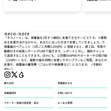
「ネコノート」は、保護猫を1匹ずつ個別に支援できるサービスです。３種類
ある支援方法のなかから、あなたに合った方法で支援していきましょう。①
保護猫のペアレント（1匹ごと月額3,000円）に登録すると、週１回、写真や
動画付きの成長レポートがLINEで届きます。レポートに対し、個別チャット
で返信することもできます。ほかにも、②月額500円のサポーターや③投げ銭
（100円〜）など、複数の猫を同時に支援しやすいプランもご用意。あなたの
支援が、保護猫の養育費（ごはん代や医療費など）になります。（手数料
4%〜）
猫の日記
保護猫をみる
保護猫団体
お問い合わせ
サポーター登録内容変更・退会
よくある質問