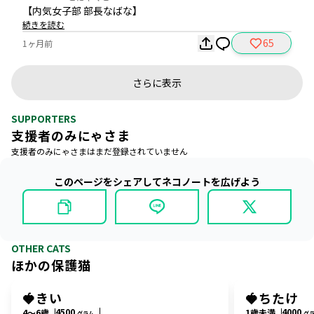
【内気女子部 部長なばな】
続きを読む
65
1ヶ月前
さらに表示
SUPPORTERS
支援者のみにゃさま
支援者のみにゃさまはまだ登録されていません
このページをシェアしてネコノートを広げよう
OTHER CATS
ほかの保護猫
🍓きい
🍓ちたけ
4500
4000
4〜6歳
1歳未満
グラム
グ