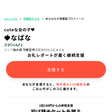
neco-note
>
保護猫をみる
>
🍓なばなの保護猫プロフィール
cuteな女の子💗
🍓なばな
0
14
3
エリア
栃木県 宇都宮市
保護猫団体
こにゃくと
お礼レポートが届く継続支援
支援する
あなたが支援すると、
毎月最大120食相当
の
ごはん代がこのコに届きます。
1回100円からの単発支援
投げ銭チケットを贈る