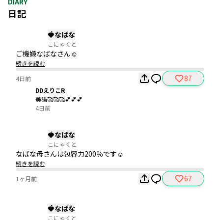
DIARY
日記
🍓なばな
こにゃくと
ご機嫌なばなさん☺️
続きを読む
87
4日前
DDえりこR
美猫🥰🥰🥰💕💕💕
4日前
🍓なばな
こにゃくと
なばな母さんは包容力200％です☺️
続きを読む
67
1ヶ月前
🍓なばな
こにゃくと