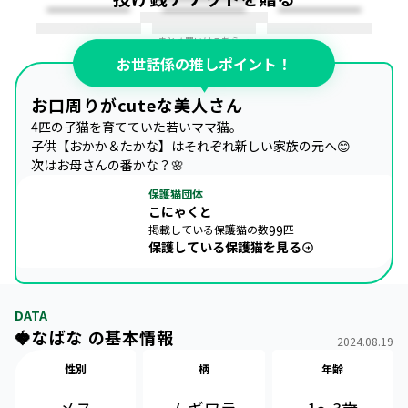
まとめ買いはこちら →
お世話係の推しポイント！
お口周りがcuteな美人さん
4匹の子猫を育てていた若いママ猫。

子供【おかか＆たかな】はそれぞれ新しい家族の元へ😊

次はお母さんの番かな？🌸
保護猫団体
こにゃくと
掲載している保護猫の数
99
匹
保護している保護猫を見る
DATA
🍓なばな の基本情報
2024.08.19
性別
柄
年齢
メス
1〜3歳