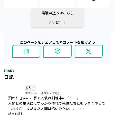
譲渡申込みはこちら
会いに行く
このページをシェアしてネコノートを広げよう
DIARY
日記
ドリー
NPO法人 江東ねこの会
預かりさんのお家で人慣れ訓練中のドリー。

人間との生活にはすっかり慣れて先住たちともうまくやって
いますが、まだまだ人間は怖いみたい、、、

少しずつ少しずつ、距離が近づいているなと思っていた頃、
続きを読む