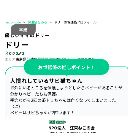
neco-note
>
保護猫をみる
>
ドリーの保護猫プロフィール
卒業
優しいママのドリー
ドリー
0
0
3
エリア
東京都 江東区
保護猫団体
NPO法人 江東ねこの会
お世話係の推しポイント！
人慣れしているサビ猫ちゃん
お外にいるところを保護しようとしたらベビーがあることが
分かりベビーたちも保護。

残念ながら2匹の茶トラちゃんは亡くなってしまいました
（涙）

ベビーはサビちゃんが2匹います！
保護猫団体
NPO法人 江東ねこの会