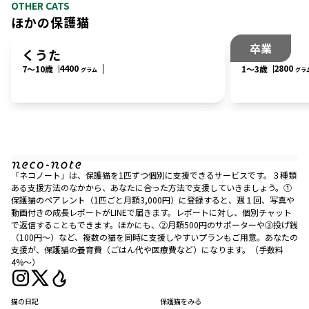
OTHER CATS
ほかの保護猫
卒業
くうた
モモ
4400
2800
7〜10歳
1〜3歳
グラム
グラ
「ネコノート」は、保護猫を1匹ずつ個別に支援できるサービスです。３種類
ある支援方法のなかから、あなたに合った方法で支援していきましょう。①
保護猫のペアレント（1匹ごと月額3,000円）に登録すると、週１回、写真や
動画付きの成長レポートがLINEで届きます。レポートに対し、個別チャット
で返信することもできます。ほかにも、②月額500円のサポーターや③投げ銭
（100円〜）など、複数の猫を同時に支援しやすいプランもご用意。あなたの
支援が、保護猫の養育費（ごはん代や医療費など）になります。（手数料
4%〜）
猫の日記
保護猫をみる