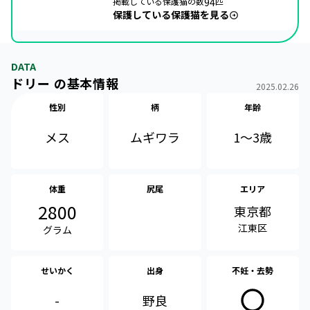
掲載している保護猫の数
94
匹
保護している保護猫を見る
DATA
ドリー の基本情報
2025.02.26
性別
柄
年齢
メス
1〜3歳
ムギワラ
体重
尻尾
エリア
2800
東京都
江東区
グラム
せいかく
出身
不妊・去勢
-
野良