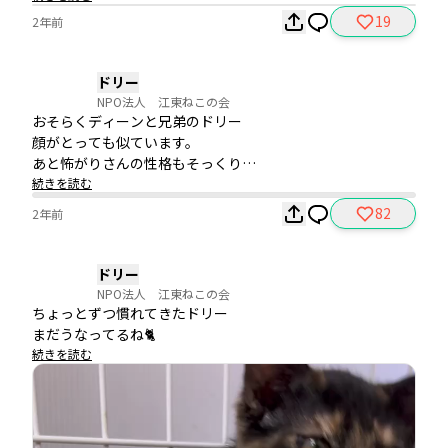
面会のお申し込みが💖

19
2年前
猫ちゃんを飼うのは初めての方ですが、ドリーの可愛さに一
目惚れしてくれたそう。

たくさん撫でてもらって、良かったね✨
ドリー
NPO法人 江東ねこの会
おそらくディーンと兄弟のドリー

顔がとっても似ています。

あと怖がりさんの性格もそっくり。

続きを読む
82
2年前
ドリーも人慣れ訓練中。

頑張ろうね！
ドリー
NPO法人 江東ねこの会
ちょっとずつ慣れてきたドリー

まだうなってるね🐈
続きを読む