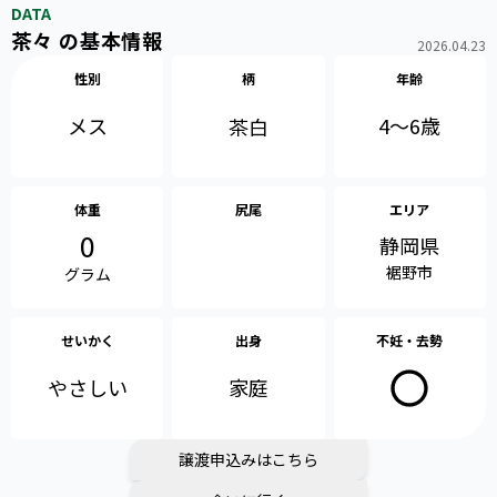
DATA
茶々 の基本情報
2026.04.23
性別
柄
年齢
メス
4〜6歳
茶白
体重
尻尾
エリア
0
静岡県
裾野市
グラム
せいかく
出身
不妊・去勢
やさしい
家庭
譲渡申込みはこちら