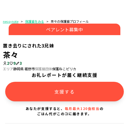
neco-note
>
保護猫をみる
>
茶々の保護猫プロフィール
ペアレント募集中
置き去りにされた3兄妹
茶々
2
9
3
エリア
静岡県 裾野市
保護猫団体
保護ねこピリカ
お礼レポートが届く継続支援
支援する
あなたが支援すると、
毎月最大120食相当
の
ごはん代がこのコに届きます。