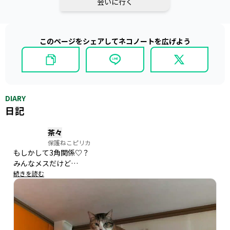
会いに行く
このページをシェアしてネコノートを広げよう
DIARY
日記
茶々
保護ねこピリカ
もしかして3角関係♡？

みんなメスだけど…
続きを読む