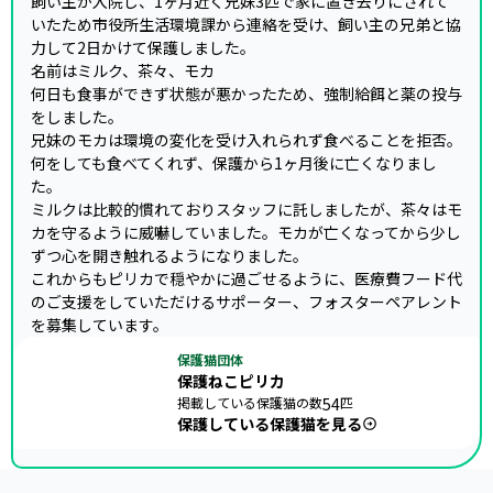
飼い主が入院し、1ヶ月近く兄妹3匹で家に置き去りにされて
いたため市役所生活環境課から連絡を受け、飼い主の兄弟と協
力して2日かけて保護しました。

名前はミルク、茶々、モカ

何日も食事ができず状態が悪かったため、強制給餌と薬の投与
をしました。

兄妹のモカは環境の変化を受け入れられず食べることを拒否。

何をしても食べてくれず、保護から1ヶ月後に亡くなりまし
た。

ミルクは比較的慣れておりスタッフに託しましたが、茶々はモ
カを守るように威嚇していました。モカが亡くなってから少し
ずつ心を開き触れるようになりました。

これからもピリカで穏やかに過ごせるように、医療費フード代
のご支援をしていただけるサポーター、フォスターペアレント
を募集しています。
保護猫団体
保護ねこピリカ
掲載している保護猫の数
54
匹
保護している保護猫を見る