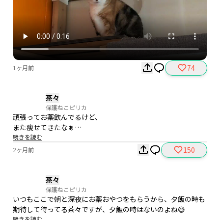
74
1ヶ月前
茶々
保護ねこピリカ
頑張ってお薬飲んでるけど、

また痩せてきたなぁ…
続きを読む
150
2ヶ月前
茶々
保護ねこピリカ
いつもここで朝と深夜にお薬おやつをもらうから、夕飯の時も
期待して待ってる茶々ですが、夕飯の時はないのよね😅
続きを読む