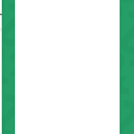
卒業
ロック
4〜6歳
ム