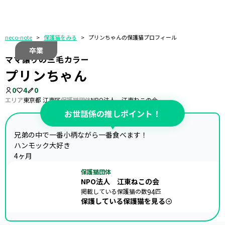
neco-note
>
保護猫をみる
>
プリンちゃんの保護猫プロフィール
卒業
ママ譲りの三毛カラー
プリンちゃん
0
4
0
エリア
東京都 江東区
保護猫団体
NPO法人 江東ねこの会
お世話係の推しポイント！
兄弟の中で一番小柄ながら一番食べます！

ハンモック大好き

4ヶ月
保護猫団体
NPO法人 江東ねこの会
掲載している保護猫の数
94
匹
保護している保護猫を見る