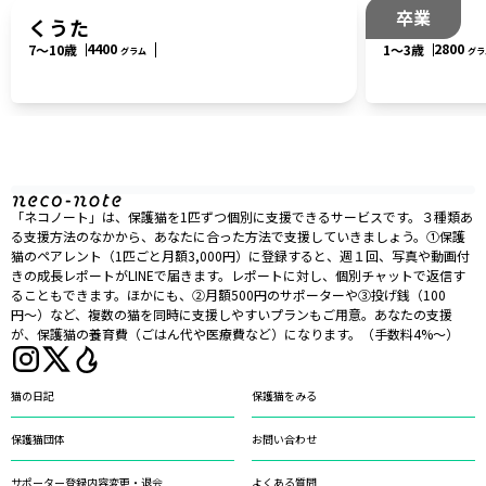
卒業
くうた
モモ
4400
2800
7〜10歳
1〜3歳
グラム
グラ
「ネコノート」は、保護猫を1匹ずつ個別に支援できるサービスです。３種類あ
る支援方法のなかから、あなたに合った方法で支援していきましょう。①保護
猫のペアレント（1匹ごと月額3,000円）に登録すると、週１回、写真や動画付
きの成長レポートがLINEで届きます。レポートに対し、個別チャットで返信す
ることもできます。ほかにも、②月額500円のサポーターや③投げ銭（100
円〜）など、複数の猫を同時に支援しやすいプランもご用意。あなたの支援
が、保護猫の養育費（ごはん代や医療費など）になります。（手数料4%〜）
猫の日記
保護猫をみる
保護猫団体
お問い合わせ
サポーター登録内容変更・退会
よくある質問