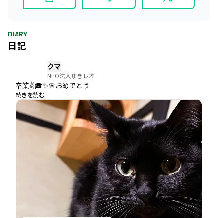
DIARY
日記
クマ
NPO法人ゆきレオ
卒業✌🎓✨🌸おめでとう
続きを読む