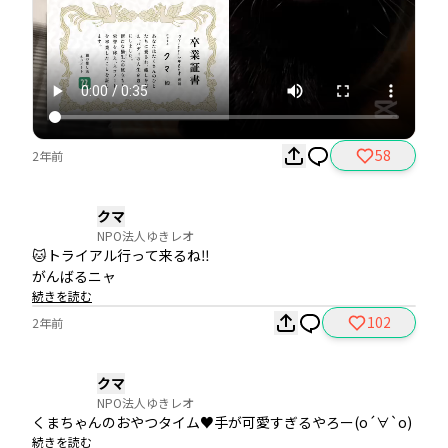
58
2年前
クマ
NPO法人ゆきレオ
🐱トライアル行って来るね‼️

続きを読む
102
2年前
クマ
NPO法人ゆきレオ
くまちゃんのおやつタイム♥️手が可愛すぎるやろー(о´∀`о)
続きを読む