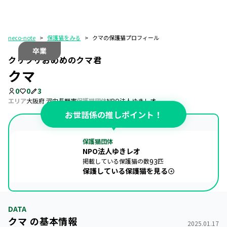
neco-note
>
保護猫をみる
>
クマの保護猫プロフィール
卒業
クリクリおめめのクマ君
クマ
0
0
3
エリア
大阪府 河内長野市
保護猫団体
NPO法人ゆきレオ
お世話係の推しポイント！
保護猫団体
NPO法人ゆきレオ
掲載している保護猫の数
93
匹
保護している保護猫を見る
DATA
クマ の基本情報
2025.01.17