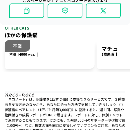
このページをシェアしてネコノートを広げよう
OTHER CATS
ほかの保護猫
卒業
なっつ
マチュ
4000
1歳未満
不明
グラム
「ネコノート」は、保護猫を1匹ずつ個別に支援できるサービスです。３種類
ある支援方法のなかから、あなたに合った方法で支援していきましょう。①
保護猫のペアレント（1匹ごと月額3,000円）に登録すると、週１回、写真や
動画付きの成長レポートがLINEで届きます。レポートに対し、個別チャット
で返信することもできます。ほかにも、②月額500円のサポーターや③投げ銭
（100円〜）など、複数の猫を同時に支援しやすいプランもご用意。あなたの