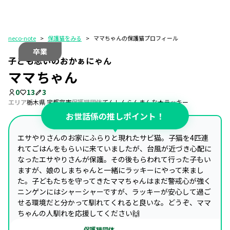
neco-note
>
保護猫をみる
>
ママちゃんの保護猫プロフィール
卒業
子ども思いのおかぁにゃん
ママちゃん
0
13
3
エリア
栃木県 宇都宮市
保護猫団体
てんしんらんまんな★ラッキー
お世話係の推しポイント！
エサやりさんのお家にふらりと現れたサビ猫。子猫を4匹連
れてごはんをもらいに来ていましたが、台風が近づき心配に
なったエサやりさんが保護。その後もらわれて行った子もい
ますが、娘のしまちゃんと一緒にラッキーにやって来まし
た。子どもたちを守ってきたママちゃんはまだ警戒心が強く
ニンゲンにはシャーシャーですが、ラッキーが安心して過ご
せる環境だと分かって馴れてくれると良いな。どうぞ、ママ
ちゃんの人馴れを応援してください🙌
保護猫団体