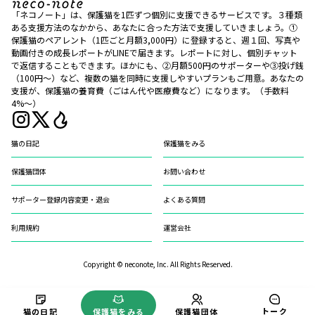
「ネコノート」は、保護猫を1匹ずつ個別に支援できるサービスです。３種類
ある支援方法のなかから、あなたに合った方法で支援していきましょう。①
保護猫のペアレント（1匹ごと月額3,000円）に登録すると、週１回、写真や
動画付きの成長レポートがLINEで届きます。レポートに対し、個別チャット
で返信することもできます。ほかにも、②月額500円のサポーターや③投げ銭
（100円〜）など、複数の猫を同時に支援しやすいプランもご用意。あなたの
支援が、保護猫の養育費（ごはん代や医療費など）になります。（手数料
4%〜）
猫の日記
保護猫をみる
保護猫団体
お問い合わせ
サポーター登録内容変更・退会
よくある質問
利用規約
運営会社
Copyright © neconote, Inc. All Rights Reserved.
トーク
猫の日記
保護猫をみる
保護猫団体