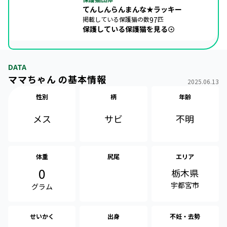
てんしんらんまんな★ラッキー
掲載している保護猫の数
97
匹
保護している保護猫を見る
DATA
ママちゃん の基本情報
2025.06.13
性別
柄
年齢
メス
不明
サビ
体重
尻尾
エリア
0
栃木県
宇都宮市
グラム
せいかく
出身
不妊・去勢