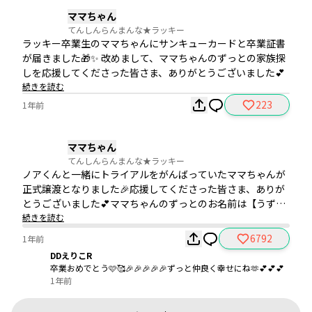
ママちゃん
てんしんらんまんな★ラッキー
ラッキー卒業生のママちゃんにサンキューカードと卒業証書
が届きました🎁✨ 改めまして、ママちゃんのずっとの家族探
しを応援してくださった皆さま、ありがとうございました💕
続きを読む
223
1年前
ママちゃん
てんしんらんまんな★ラッキー
ノアくんと一緒にトライアルをがんばっていたママちゃんが
正式譲渡となりました🎉応援してくださった皆さま、ありが
とうございました💕ママちゃんのずっとのお名前は【うずま
き】ちゃん♪ノアくんと先住さんといつまでも仲良く幸せに
続きを読む
ね🍀卒業おめでとう✨
6792
1年前
DDえりこR
卒業おめでとう🩷🥰🎉🎉🎉🎉🎉ずっと仲良く幸せにね🫶💕💕💕
1年前